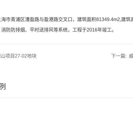
海市青浦区漕盈路与盈港路交叉口，建筑面积81349.4m2,建
消防防排烟、平时送排风等系统，工程于2016年竣工。
山项目27-02地块
下一篇:
例